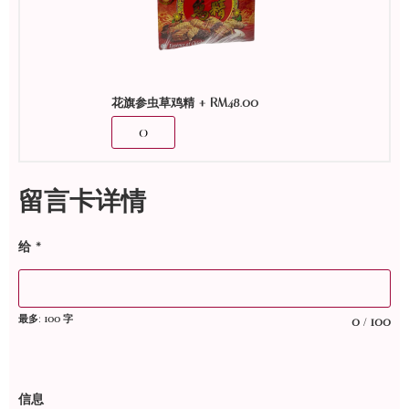
+
RM
48.00
花旗参虫草鸡精
留言卡详情
给
*
最多: 100 字
0
100
/
信息