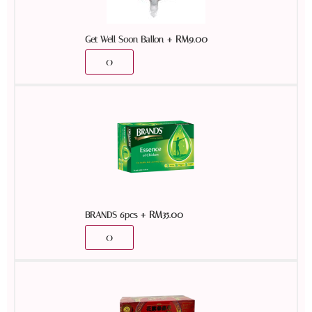
+
RM
9.00
Get Well Soon Ballon
+
RM
35.00
BRANDS 6pcs