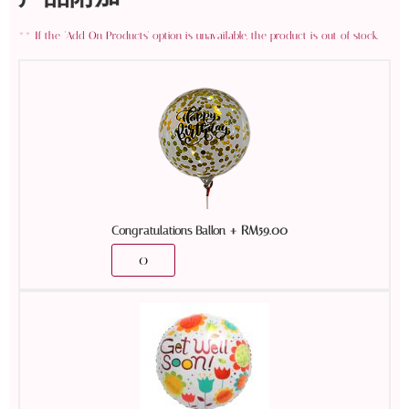
+
RM
59.00
Congratulations Ballon