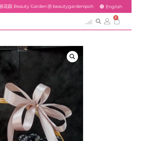
丽花园 Beauty Garden
beautygardenipoh
English
0
常见问题