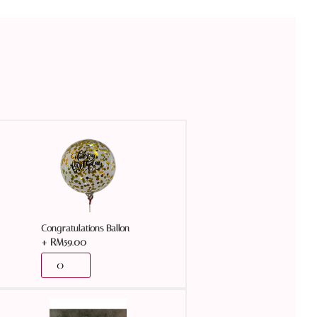
Congratulations Ballon
+
RM
59.00