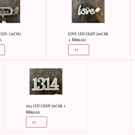
LED（15CM）
LOVE LED LIGHT (10CM)
0
+
RM
9.00
+
1314 LED LIGHT (11CM)
RM
9.00