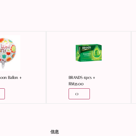
+
+
Soon Ballon
BRANDS 6pcs
RM
35.00
信息