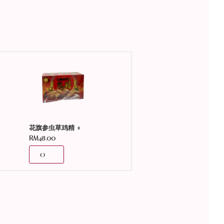
+
花旗参虫草鸡精
RM
48.00