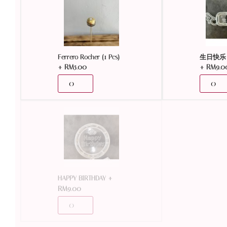
Ferrero Rocher (1 Pcs)
生日快乐 
+
RM
5.00
+
RM
9.0
+
HAPPY BIRTHDAY
RM
9.00