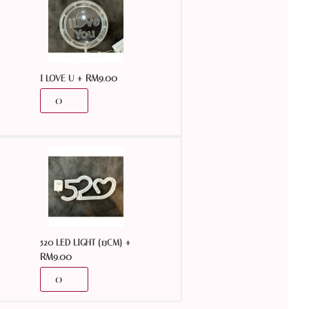
+
RM
9.00
I LOVE U
+
520 LED LIGHT (13CM)
RM
9.00