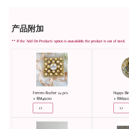
产品附加
Ferrero Rocher 24 pcs
Happy Bir
+
RM
49.00
+
RM
59.