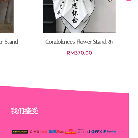
er Stand
Condolences Flower Stand 87
RM
370.00
我们接受