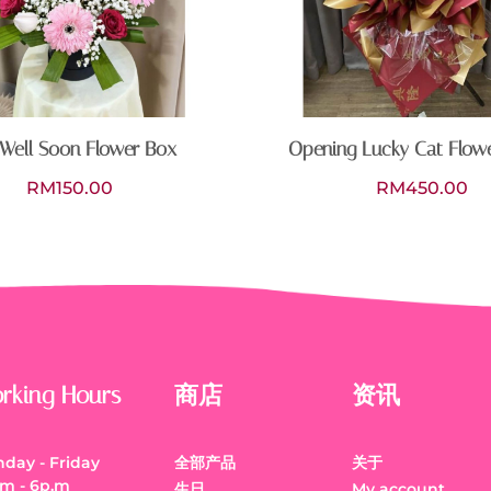
Well Soon Flower Box
Opening Lucky Cat Flow
RM
150.00
RM
450.00
rking Hours
商店
资讯
day - Friday
全部产品
关于
.m - 6p.m
生日
My account