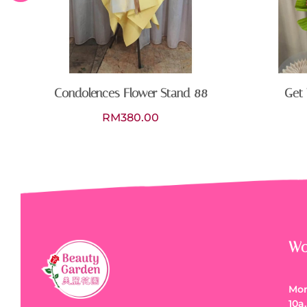
Condolences Flower Stand 88
Get 
RM
380.00
Wo
Mon
10a