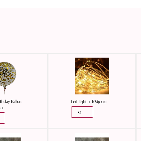
thday Ballon
+
RM
9.00
Led light
00