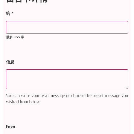
给
*
最多: 100 字
信息
You can write your own message or choose the preset message you
wished from below.
From