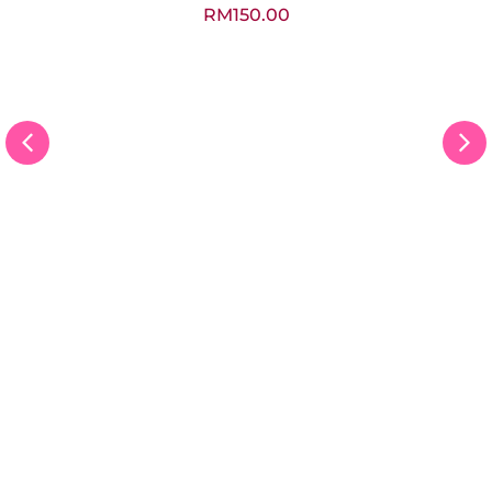
Get Well Soon Flower Box
RM
150.00