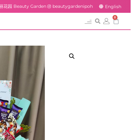
丽花园 Beauty Garden
beautygardenipoh
English
0
常见问题