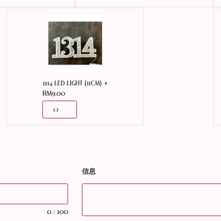
+
1314 LED LIGHT (11CM)
RM
9.00
信息
0
100
/