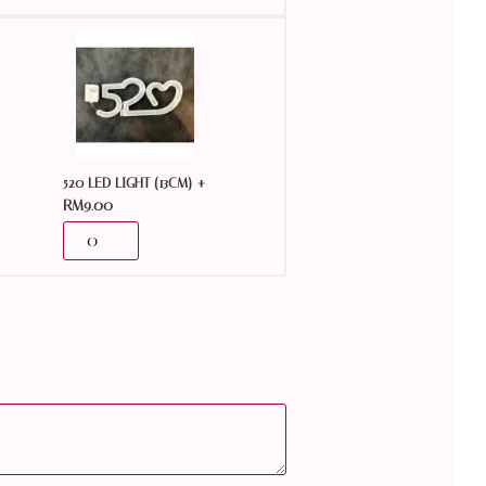
+
520 LED LIGHT (13CM)
RM
9.00