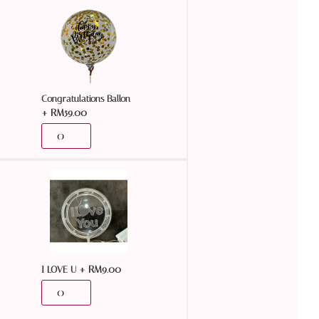
Congratulations Ballon
+
RM
59.00
+
RM
9.00
I LOVE U