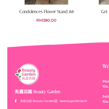
Condolences Flower Stand 88
Get 
RM
380.00
Wo
Mon
10a
美麗花園 Beauty Garden
Sat
美丽花园 Beauty Garden
beautygardenipoh
10a