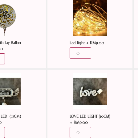
thday Ballon
+
RM
9.00
Led light
00
LED（15CM）
LOVE LED LIGHT (10CM)
0
+
RM
9.00