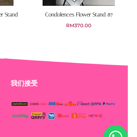
er Stand
Condolences Flower Stand 87
RM
370.00
我们接受