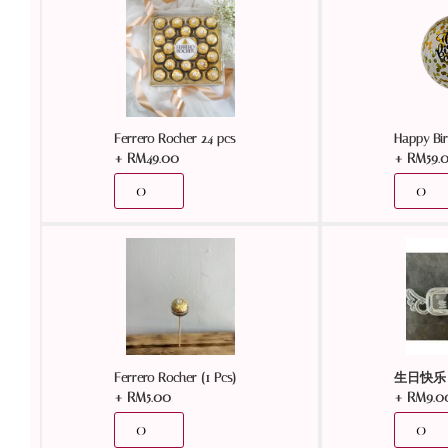
Ferrero Rocher 24 pcs
Happy Bir
+
RM
49.00
+
RM
59.
Ferrero Rocher (1 Pcs)
生日快乐 
+
RM
5.00
+
RM
9.0