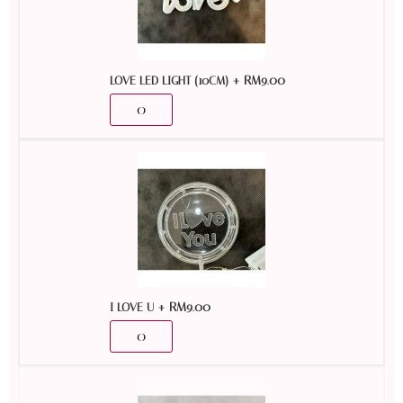
+
RM
9.00
LOVE LED LIGHT (10CM)
+
RM
9.00
I LOVE U