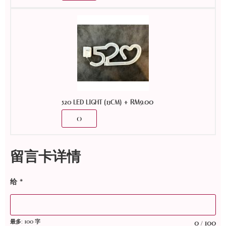
+
RM
9.00
520 LED LIGHT (13CM)
留言卡详情
给
*
最多: 100 字
0
100
/