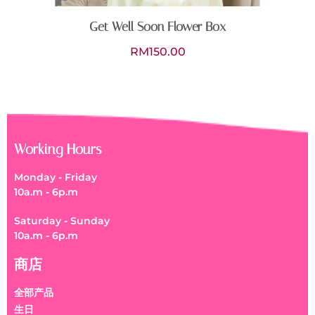
Get Well Soon Flower Box
RM
150.00
Working Hours
Monday - Friday
10a.m - 6p.m
Saturday - Sunday
10a.m - 6p.m
商店
全部产品
生日