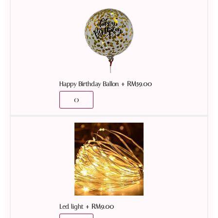
+
RM
59.00
Happy Birthday Ballon
+
RM
9.00
Led light