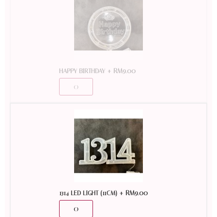
+
RM
9.00
HAPPY BIRTHDAY
+
RM
9.00
1314 LED LIGHT (11CM)