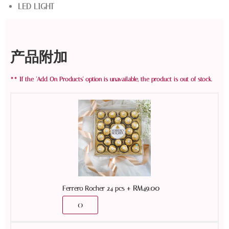
LED LIGHT
产品附加
+
RM
49.00
Ferrero Rocher 24 pcs