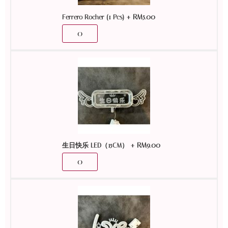
+
RM
5.00
Ferrero Rocher (1 Pcs)
+
RM
9.00
生日快乐 LED（15CM）