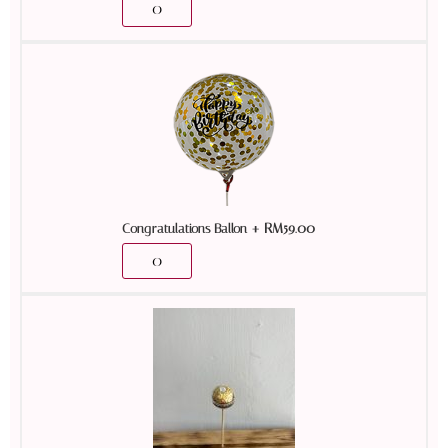
+
RM
59.00
Congratulations Ballon