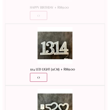
+
RM
9.00
HAPPY BIRTHDAY
+
RM
9.00
1314 LED LIGHT (11CM)