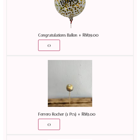
+
RM
59.00
Congratulations Ballon
+
RM
5.00
Ferrero Rocher (1 Pcs)