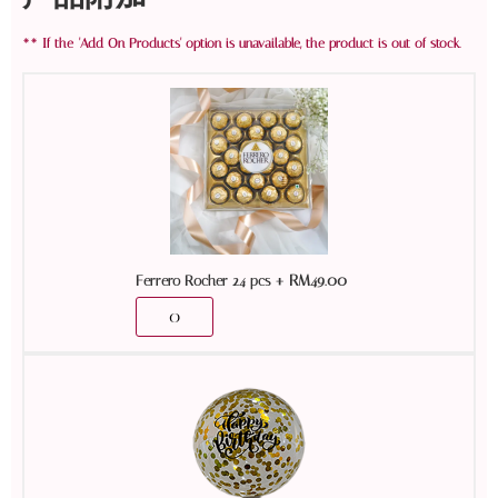
+
RM
49.00
Ferrero Rocher 24 pcs