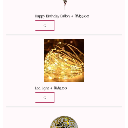
+
RM
59.00
Happy Birthday Ballon
+
RM
9.00
Led light