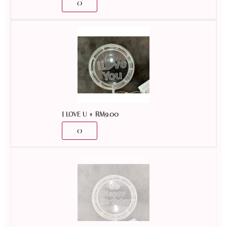
+
RM
9.00
I LOVE U