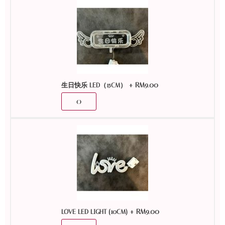
+
RM
9.00
生日快乐 LED（15CM）
+
RM
9.00
LOVE LED LIGHT (10CM)